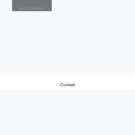
Contatti
Home
Lavora con Noi
Privacy Policy
Redazione