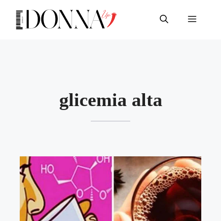
Vai
al
Menu
contenuto
glicemia alta