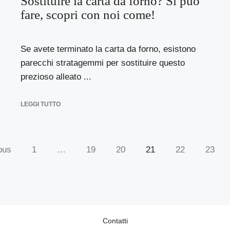
Sostituire la carta da forno? Si può
fare, scopri con noi come!
Se avete terminato la carta da forno, esistono
parecchi stratagemmi per sostituire questo
prezioso alleato ...
LEGGI TUTTO
ous
1
…
19
20
21
22
23
Contatti