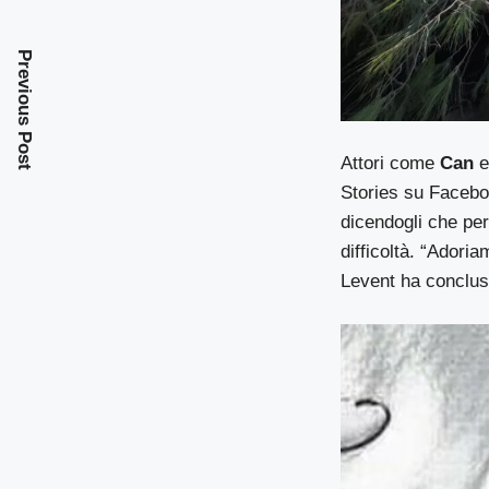
Previous Post
Attori come
Can
e
Stories su Facebo
dicendogli che per
difficoltà. “Adoria
Levent ha conclu