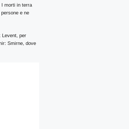
I morti in terra
14 persone e ne
k Levent, per
zmir: Smirne, dove