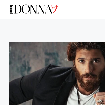
Vai
al
contenuto