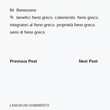
Categorie
Benessere
Tag
benefici fieno greco
,
colesterolo
,
fieno greco
,
integratori al fieno greco
,
proprietà fieno greco
,
semi di fieno greco
Previous Post
Next Post
LASCIA UN COMMENTO