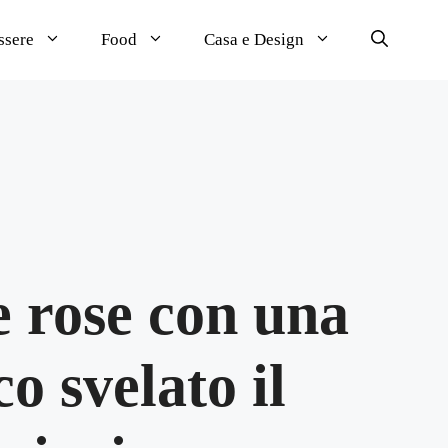
ssere
Food
Casa e Design
e rose con una
o svelato il