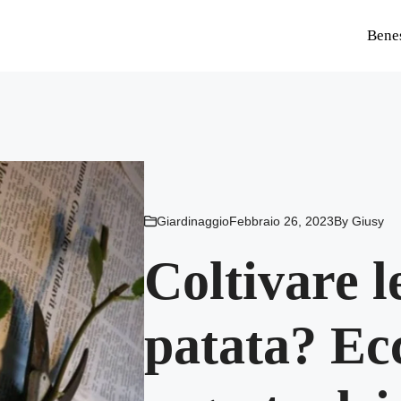
Bene
Giardinaggio
Febbraio 26, 2023
By
Giusy
Coltivare l
patata? Ecc