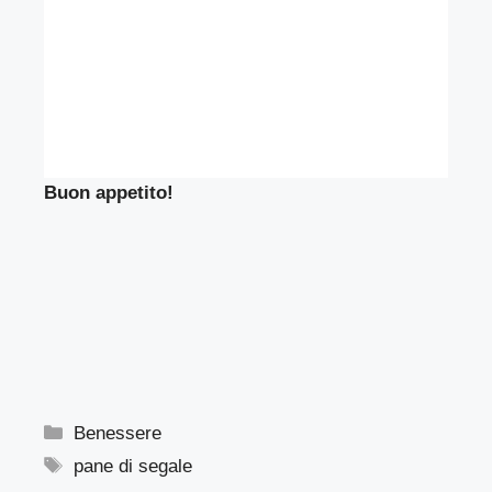
Buon appetito!
Categorie
Benessere
Tag
pane di segale