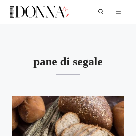
Vai
al
Menu
contenuto
pane di segale