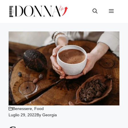
Vai
al
Menu
contenuto
Benessere
,
Food
Luglio 29, 2022
By
Georgia