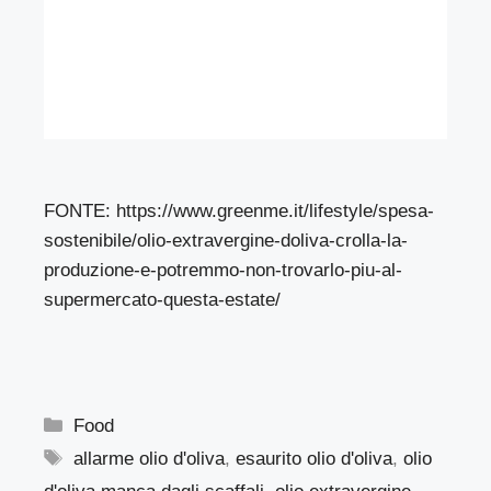
FONTE:
https://www.greenme.it/lifestyle/spesa-
sostenibile/olio-extravergine-doliva-crolla-la-
produzione-e-potremmo-non-trovarlo-piu-al-
supermercato-questa-estate/
Categorie
Food
Tag
allarme olio d'oliva
,
esaurito olio d'oliva
,
olio