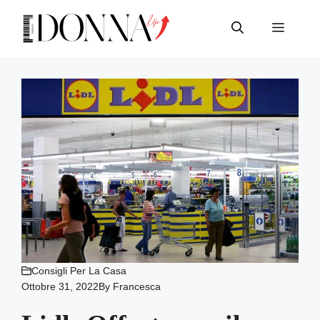
Vai
al
Menu
contenuto
Consigli Per La Casa
Ottobre 31, 2022
By
Francesca