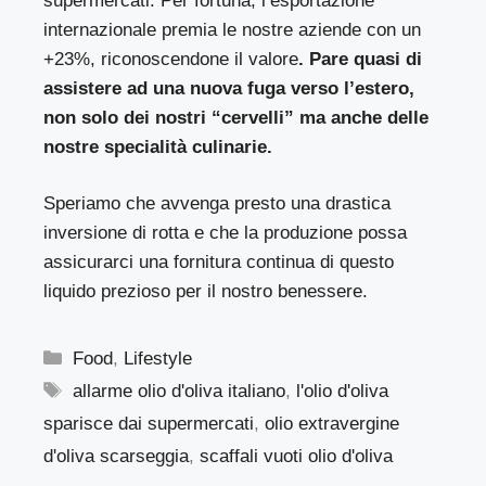
supermercati. Per fortuna, l’esportazione
internazionale premia le nostre aziende con un
+23%, riconoscendone il valore
. Pare quasi di
assistere ad una nuova fuga verso l’estero,
non solo dei nostri “cervelli” ma anche delle
nostre specialità culinarie.
Speriamo che avvenga presto una drastica
inversione di rotta e che la produzione possa
assicurarci una fornitura continua di questo
liquido prezioso per il nostro benessere.
Categorie
Food
,
Lifestyle
Tag
allarme olio d'oliva italiano
,
l'olio d'oliva
sparisce dai supermercati
,
olio extravergine
d'oliva scarseggia
,
scaffali vuoti olio d'oliva