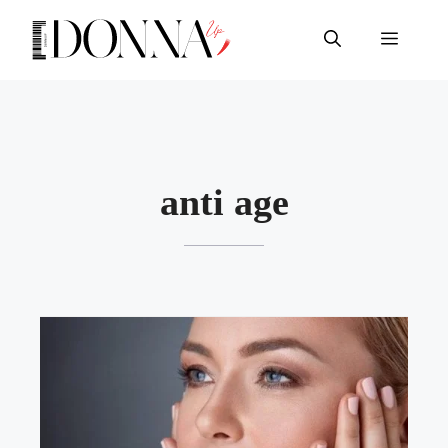
Vai
al
Menu
contenuto
anti age