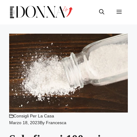
Vai
al
Menu
contenuto
Consigli Per La Casa
Marzo 18, 2023
By
Francesca