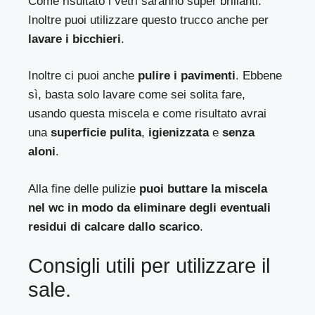
Come risultato i vetri saranno super brillanti.
Inoltre puoi utilizzare questo trucco anche per
lavare i bicchieri
.
Inoltre ci puoi anche
pulire i pavimenti
. Ebbene
sì, basta solo lavare come sei solita fare,
usando questa miscela e come risultato avrai
una
superficie pulita
,
igienizzata
e
senza
aloni
.
Alla fine delle pulizie
puoi buttare la miscela
nel wc in modo da eliminare degli eventuali
residui di calcare dallo scarico
.
Consigli utili per utilizzare il
sale.