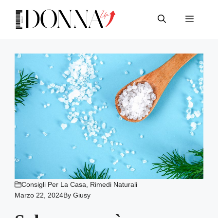
Vai
al
Menu
contenuto
Consigli Per La Casa
,
Rimedi Naturali
Marzo 22, 2024
By
Giusy