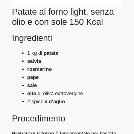
Patate al forno light, senza
olio e con sole 150 Kcal
Ingredienti
1 kg di
patate
salvia
rosmarino
pepe
sale
olio
di oliva extravergine
2 spicchi
d’aglio
Procedimento
Preparare il forno
è fondamentale per l’esatta