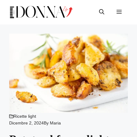
Vai
al
Menu
contenuto
Ricette light
Dicembre 2, 2024
By
Maria