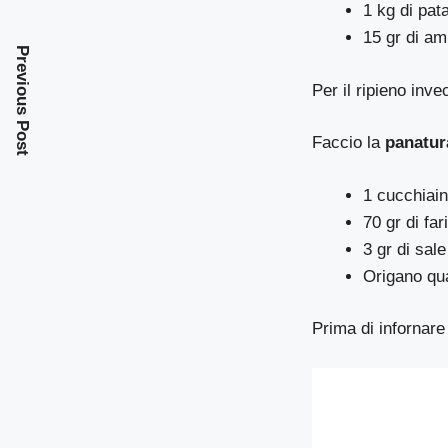
1 kg di pat
15 gr di am
Previous Post
Per il ripieno inv
Faccio la
panatura
1 cucchiain
70 gr di fa
3 gr di sale
Origano qu
Prima di infornare 