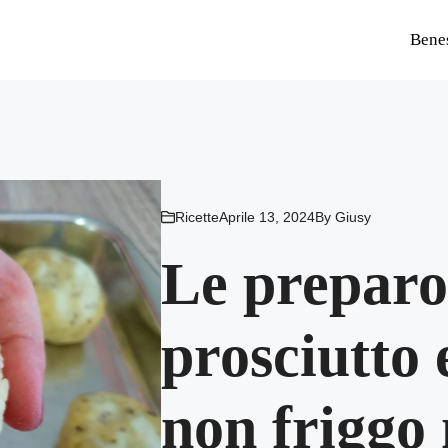
Bene
Ricette
Aprile 13, 2024
By
Giusy
Le preparo 
prosciutto 
non friggo 