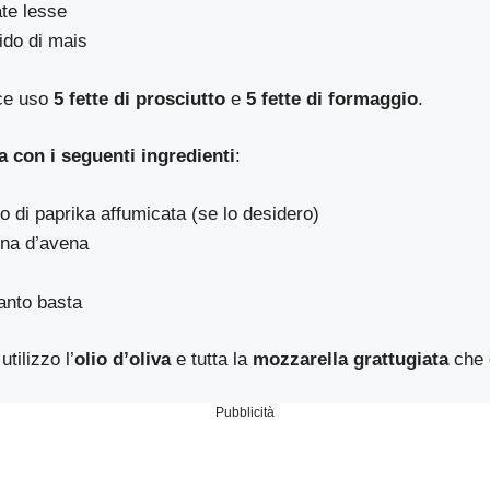
ate lesse
ido di mais
ece uso
5 fette di prosciutto
e
5 fette di formaggio
.
 con i seguenti ingredienti
:
o di paprika affumicata (se lo desidero)
rina d’avena
anto basta
utilizzo l’
olio d’oliva
e tutta la
mozzarella grattugiata
che 
Pubblicità