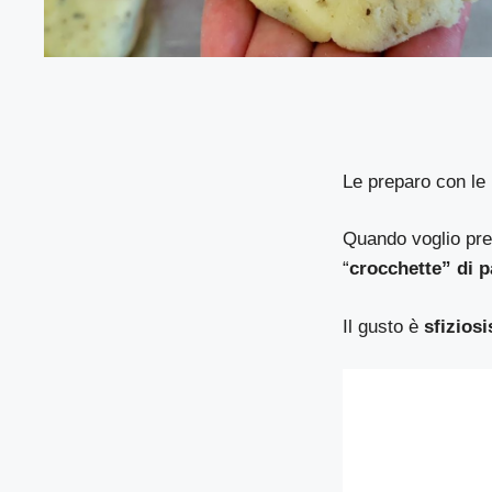
Le preparo con le 
Quando voglio prep
“
crocchette” di p
Il gusto è
sfizios