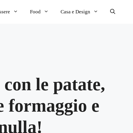
ssere
Food
Casa e Design
con le patate,
e formaggio e
nulla!