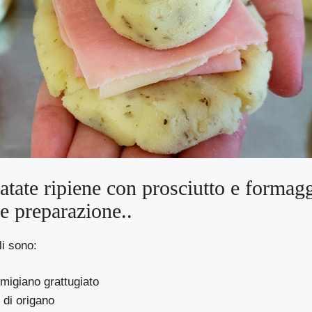
patate ripiene con prosciutto e formag
 e preparazione..
li sono:
rmigiano grattugiato
 di origano