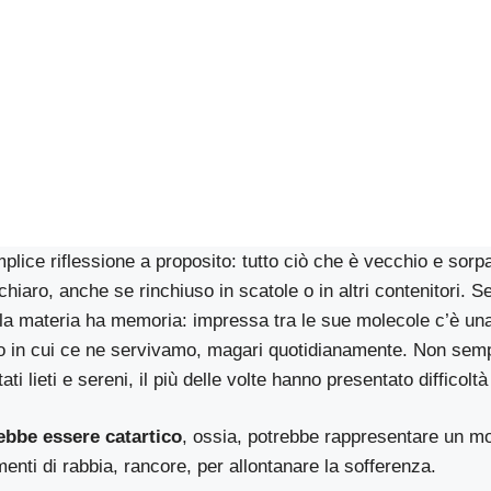
lice riflessione a proposito: tutto ciò che è vecchio e sor
chiaro, anche se rinchiuso in scatole o in altri contenitori. 
 la materia ha memoria: impressa tra le sue molecole c’è una
o in cui ce ne servivamo, magari quotidianamente. Non sempr
ati lieti e sereni, il più delle volte hanno presentato difficolt
ebbe essere catartico
, ossia, potrebbe rappresentare un m
enti di rabbia, rancore, per allontanare la sofferenza.