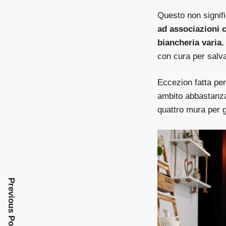
Questo non signific
ad associazioni 
biancheria varia.
con cura per salva
Eccezion fatta per
ambito abbastanza 
quattro mura per 
Previous Post