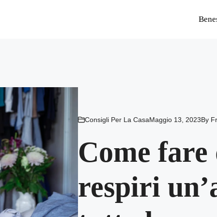
Bene
Consigli Per La Casa
Maggio 13, 2023
By
F
Come fare 
respiri un’