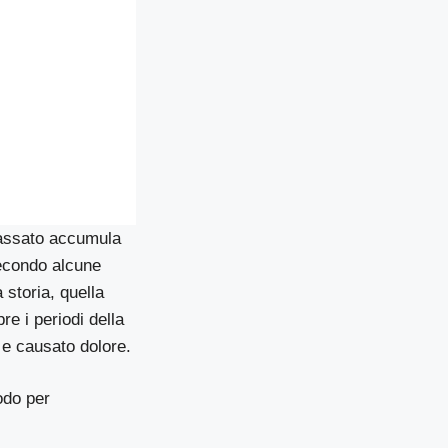
passato accumula
Secondo alcune
 storia, quella
e i periodi della
à e causato dolore.
odo per