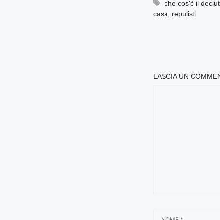
Tag
che cos'è il declut
casa
,
repulisti
LASCIA UN COMME
COMMENTO
NOME