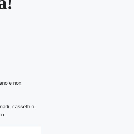
a!
ano e non
madi, cassetti o
co.