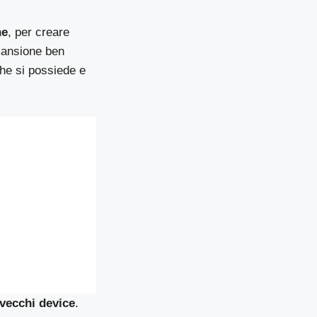
ne
, per creare
 mansione ben
che si possiede e
 vecchi device
.