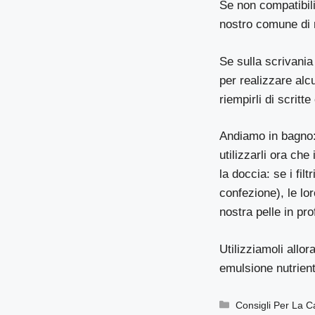
Se non compatibili
nostro comune di 
Se sulla scrivani
per realizzare alc
riempirli di scrit
Andiamo in bagno:
utilizzarli ora ch
la doccia: se i fi
confezione), le lo
nostra pelle in pr
Utilizziamoli allor
emulsione nutrien
Categorie
Consigli Per La 