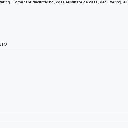
tering
,
Come fare decluttering
,
cosa eliminare da casa
,
decluttering
,
el
NTO