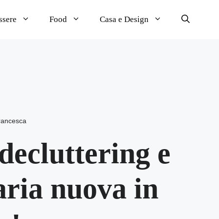
ssere
Food
Casa e Design
rancesca
decluttering e
aria nuova in