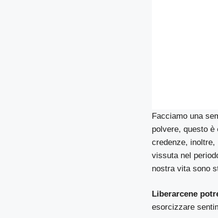
Facciamo una semp
polvere, questo è 
credenze, inoltre,
vissuta nel period
nostra vita sono st
Liberarcene potr
esorcizzare sentim