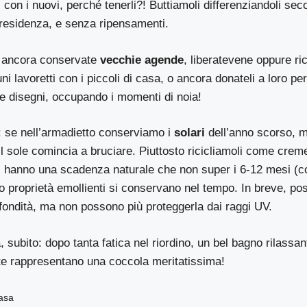
 con i nuovi, perché tenerli?! Buttiamoli differenziandoli se
residenza, e senza ripensamenti.
a ancora conservate
vecchie agende
, liberatevene oppure ric
uni lavoretti con i piccoli di casa, o ancora donateli a loro 
te e disegni, occupando i momenti di noia!
 se nell’armadietto conserviamo i
solari
dell’anno scorso, me
e il sole comincia a bruciare. Piuttosto ricicliamoli come crem
ltri hanno una scadenza naturale che non super i 6-12 mesi (c
ro proprietà emollienti si conservano nel tempo. In breve, pos
ofondità, ma non possono più proteggerla dai raggi UV.
a, subito: dopo tanta fatica nel riordino, un bel bagno rilass
te rappresentano una coccola meritatissima!
Casa