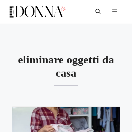
Vai
al
Menu
contenuto
eliminare oggetti da
casa