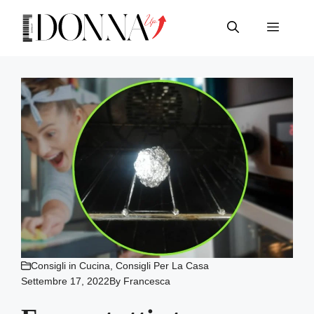
Vai
al
Menu
contenuto
Consigli in Cucina
,
Consigli Per La Casa
Settembre 17, 2022
By
Francesca