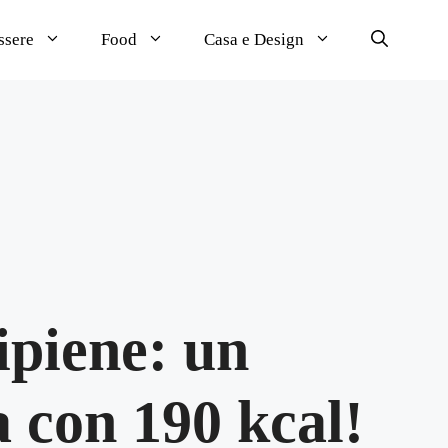
ssere
Food
Casa e Design
ipiene: un
 con 190 kcal!