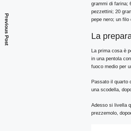
grammi di farina; 
pezzettini; 20 gra
Previous Post
pepe nero; un filo 
La prepar
La prima cosa è pe
in una pentola con
fuoco medio per u
Passato il quarto 
una scodella, dop
Adesso si livella q
prezzemolo, dopod