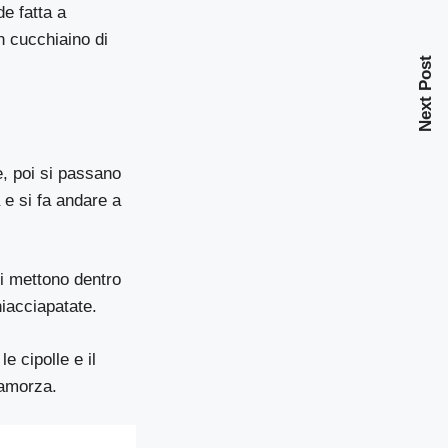
e fatta a
n cucchiaino di
Next Post
e, poi si passano
 e si fa andare a
si mettono dentro
iacciapatate.
e cipolle e il
camorza.