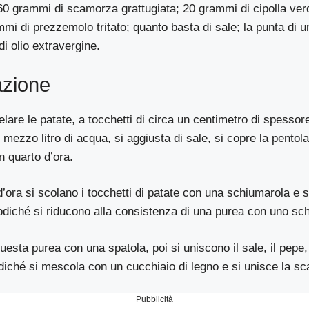
60 grammi di scamorza grattugiata; 20 grammi di cipolla verd
mmi di prezzemolo tritato; quanto basta di sale; la punta di u
di olio extravergine.
azione
lare le patate, a tocchetti di circa un centimetro di spessor
 mezzo litro di acqua, si aggiusta di sale, si copre la pentola
n quarto d’ora.
d’ora si scolano i tocchetti di patate con una schiumarola e 
odiché si riducono alla consistenza di una purea con uno sch
uesta purea con una spatola, poi si uniscono il sale, il pepe, l
iché si mescola con un cucchiaio di legno e si unisce la s
Pubblicità