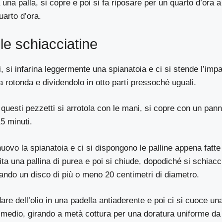
 una palla, si copre e poi si fa riposare per un quarto d’ora 
arto d’ora.
le schiacciatine
i, si infarina leggermente una spianatoia e ci si stende l’imp
 rotonda e dividendolo in otto parti pressoché uguali.
uesti pezzetti si arrotola con le mani, si copre con un panno
15 minuti.
 nuovo la spianatoia e ci si dispongono le palline appena fatt
ta una pallina di purea e poi si chiude, dopodiché si schiacc
zando un disco di più o meno 20 centimetri di diametro.
are dell’olio in una padella antiaderente e poi ci si cuoce un
o medio, girando a metà cottura per una doratura uniforme da e