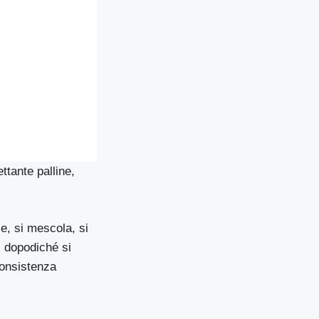
ttante palline,
le, si mescola, si
, dopodiché si
consistenza