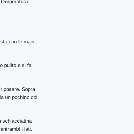
a temperatura
asto con le mani,
 pulito e si fa
e riposare. Sopra
ia un pochino col
a schiacciatina
ntrambi i lati.