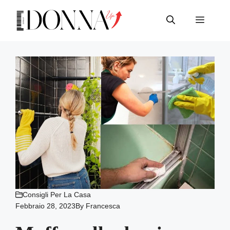
Vai
al
Menu
contenuto
Consigli Per La Casa
Febbraio 28, 2023
By
Francesca