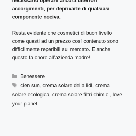
necessario operare ancora ulteriori
accorgimenti, per deprivarle di qualsiasi
componente nociva.
Resta evidente che cosmetici di buon livello
come questi ad un prezzo così contenuto sono
difficilmente reperibili sul mercato. E anche
questo fa onore all’azienda madre!
Categorie
Benessere
Tag
cien sun
,
crema solare della lidl
,
crema
solare ecologica
,
crema solare filtri chimici
,
love
your planet