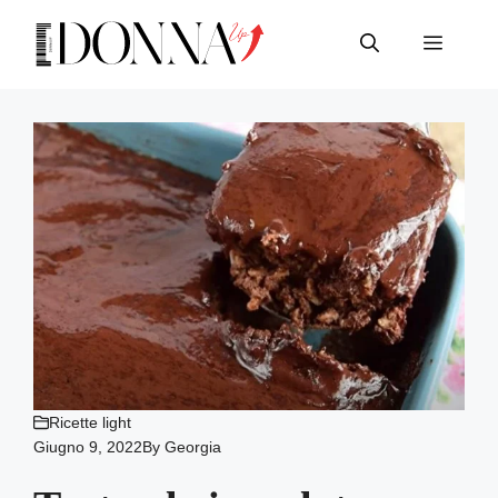
Vai
al
Menu
contenuto
Ricette light
Giugno 9, 2022
By
Georgia