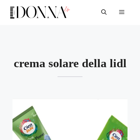
Vai
al
Menu
contenuto
crema solare della lidl