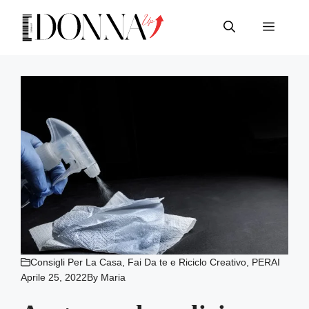
Vai
al
Menu
contenuto
Consigli Per La Casa
,
Fai Da te e Riciclo Creativo
,
PERAI
Aprile 25, 2022
By
Maria