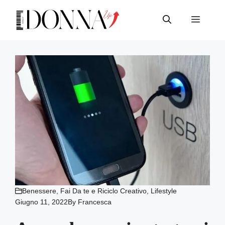
Vai
al
Menu
contenuto
Benessere
,
Fai Da te e Riciclo Creativo
,
Lifestyle
Giugno 11, 2022
By
Francesca