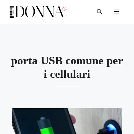
Vai
al
Menu
contenuto
porta USB comune per
i cellulari