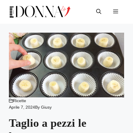
Vai
al
Menu
contenuto
Ricette
Aprile 7, 2024
By
Giusy
Taglio a pezzi le