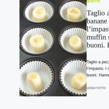
RICETTE
Taglio a
banane 
l’impas
muffin 
buoni. 
Taglio a pez
l’impasto. I
buoni. Hanno
LEGGI TUTTO