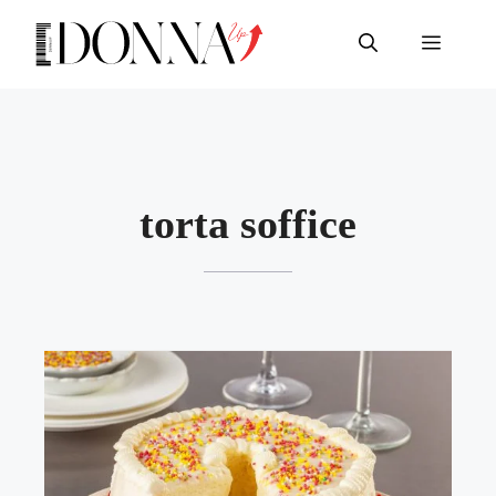
Vai
al
Menu
contenuto
torta soffice