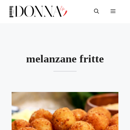
Vai
al
Menu
contenuto
melanzane fritte