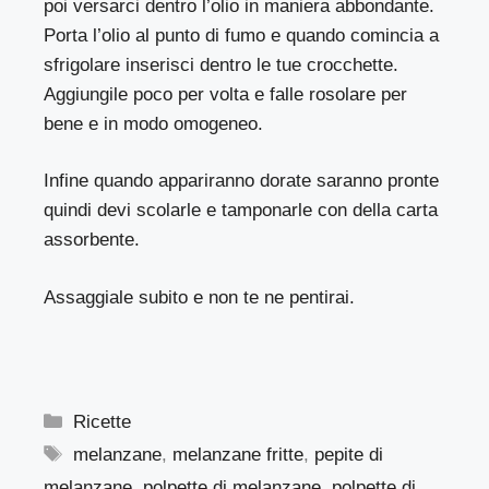
poi versarci dentro l’olio in maniera abbondante.
Porta l’olio al punto di fumo e quando comincia a
sfrigolare inserisci dentro le tue crocchette.
Aggiungile poco per volta e falle rosolare per
bene e in modo omogeneo.
Infine quando appariranno dorate saranno pronte
quindi devi scolarle e tamponarle con della carta
assorbente.
Assaggiale subito e non te ne pentirai.
Categorie
Ricette
Tag
melanzane
,
melanzane fritte
,
pepite di
melanzane
,
polpette di melanzane
,
polpette di