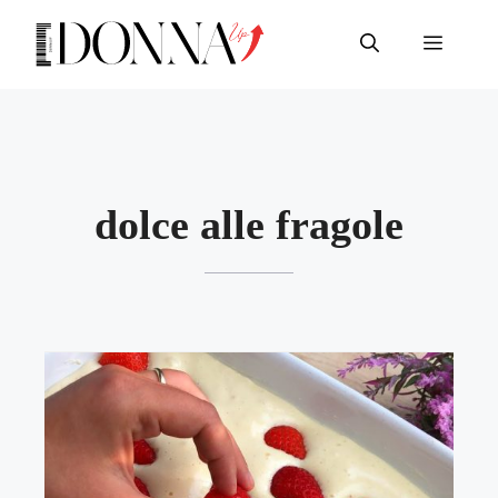
Vai
al
Menu
contenuto
dolce alle fragole