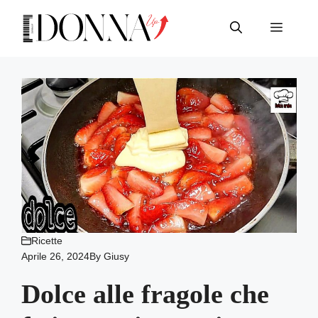
Vai
al
Menu
contenuto
Ricette
Aprile 26, 2024
By
Giusy
Dolce alle fragole che