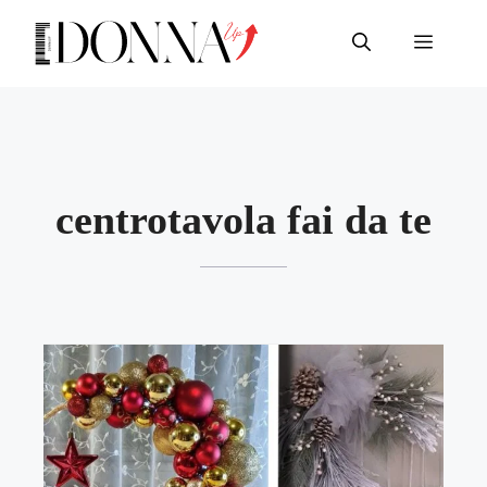
Vai
al
Menu
contenuto
centrotavola fai da te