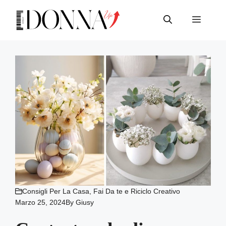
Vai
al
Menu
contenuto
Consigli Per La Casa
,
Fai Da te e Riciclo Creativo
Marzo 25, 2024
By
Giusy