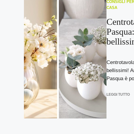
CONSIGLI PER
CASA
Centrot
Pasqua:
bellissi
Centrotavola
bellissimi! A
Pasqua è pos
LEGGI TUTTO