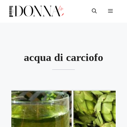
Vai
al
Menu
contenuto
acqua di carciofo