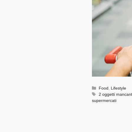
Categorie
Food
,
Lifestyle
Tag
2 oggetti mancant
supermercati