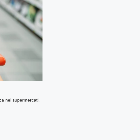
a nei supermercati
,