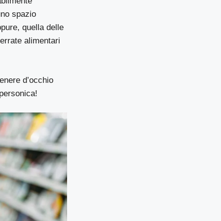
abilmente
 uno spazio
pure, quella delle
errate alimentari
tenere d’occhio
upersonica!