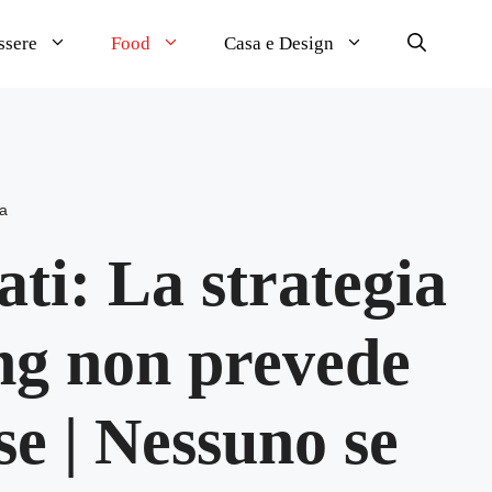
ssere
Food
Casa e Design
a
ti: La strategia
ng non prevede
se | Nessuno se