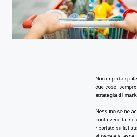
Non importa quale 
due cose, sempre e
strategia di mark
Nessuno se ne acc
punto vendita, si a
riportato sulla lis
si paga e si esce.