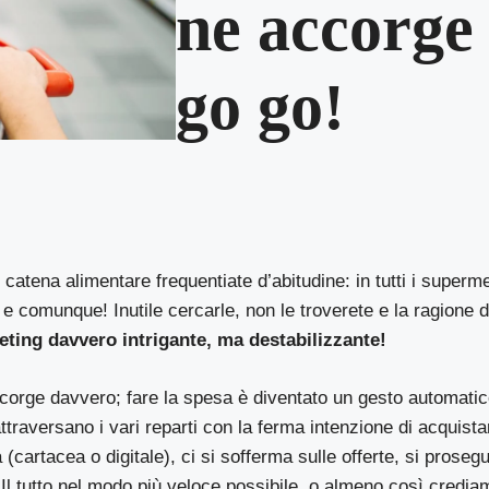
ne accorge
go go!
catena alimentare frequentiate d’abitudine: in tutti i super
 comunque! Inutile cercarle, non le troverete e la ragione 
eting davvero intrigante, ma destabilizzante!
orge davvero; fare la spesa è diventato un gesto automatico
ttraversano i vari reparti con la ferma intenzione di acquista
ta (cartacea o digitale), ci si sofferma sulle offerte, si proseg
 Il tutto nel modo più veloce possibile, o almeno così credi