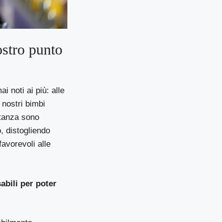
ostro punto
i noti ai più: alle
 nostri bimbi
ortanza sono
, distogliendo
favorevoli alle
abili per poter