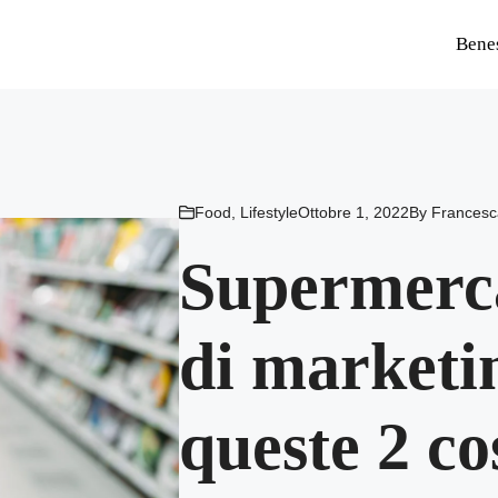
Bene
Food
,
Lifestyle
Ottobre 1, 2022
By
Francesc
Supermerca
di marketi
queste 2 co