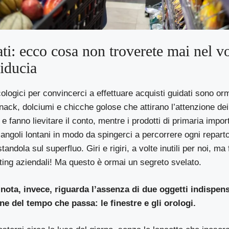
i: ecco cosa non troverete mai nel v
fiducia
ologici per convincerci a effettuare acquisti guidati sono orma
ack, dolciumi e chicche golose che attirano l’attenzione dei
 e fanno lievitare il conto, mentre i prodotti di primaria imp
 angoli lontani in modo da spingerci a percorrere ogni reparto
tandola sul superfluo. Giri e rigiri, a volte inutili per noi, ma 
ting aziendali! Ma questo è ormai un segreto svelato.
ota, invece, riguarda l’assenza di due oggetti indispens
ne del tempo che passa: le finestre e gli orologi.