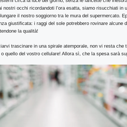
esterni circa la luce del giorno, senza le lancette che inesor
i nostri occhi ricordandoti l’ora esatta, siamo risucchiati in
lungare il nostro soggiorno tra le mura del supermercato. Ep
nza giustificata: i raggi del sole potrebbero rovinare alcune d
endone la qualità!
iarvi trascinare in una spirale atemporale, non vi resta che 
o o quello del vostro cellulare! Allora sì, che la spesa sarà s