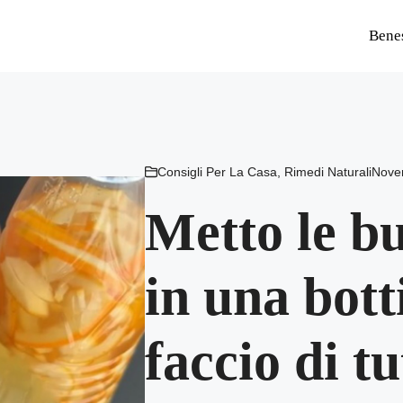
Bene
Consigli Per La Casa
,
Rimedi Naturali
Nove
Metto le b
in una botti
faccio di t