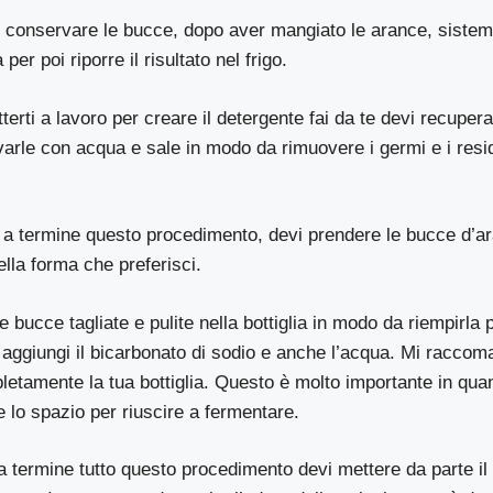
vi conservare le bucce, dopo aver mangiato le arance, siste
a per poi riporre il risultato nel frigo.
erti a lavoro per creare il detergente fai da te devi recupera
avarle con acqua e sale in modo da rimuovere i germi e i resid
a termine questo procedimento, devi prendere le bucce d’ara
ella forma che preferisci.
le bucce tagliate e pulite nella bottiglia in modo da riempirla
ggiungi il bicarbonato di sodio e anche l’acqua. Mi raccoma
etamente la tua bottiglia. Questo è molto importante in quan
 lo spazio per riuscire a fermentare.
a termine tutto questo procedimento devi mettere da parte il 