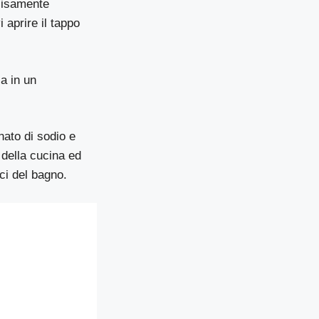
cisamente
 aprire il tappo
la in un
nato di sodio e
e della cucina ed
ici del bagno.