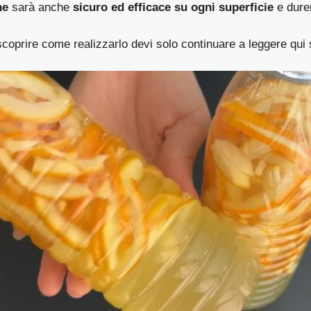
he
sarà anche
sicuro ed efficace su ogni superficie
e dure
scoprire come realizzarlo devi solo continuare a leggere qui 