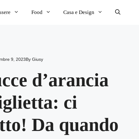
ssere
Food
Casa e Design
mbre 9, 2023
By
Giusy
ucce d’arancia
glietta: ci
utto! Da quando