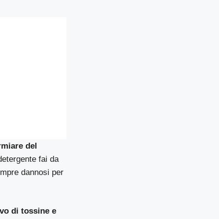
rmiare del
etergente fai da
empre dannosi per
ivo di tossine e