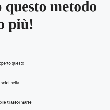
o questo metodo
o più!
coperto questo
soldi nella
bile
trasformarle