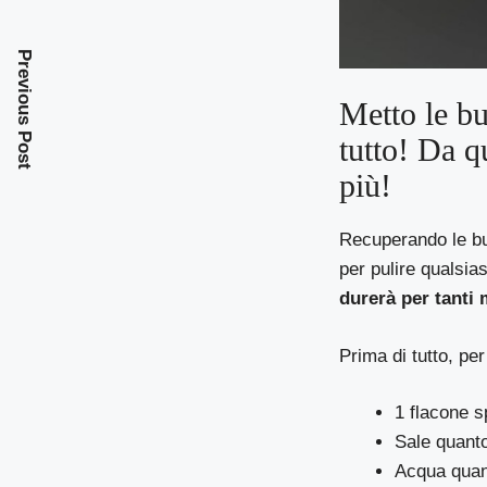
Previous Post
Metto le bu
tutto! Da 
più!
Recuperando le bu
per pulire qualsias
durerà per tanti 
Prima di tutto, pe
1 flacone s
Sale quant
Acqua quan