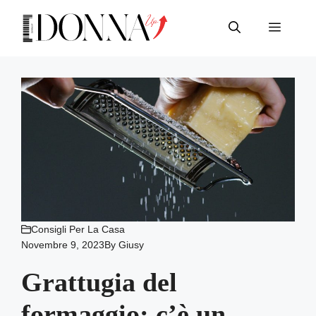
Vai
al
Menu
contenuto
Consigli Per La Casa
Novembre 9, 2023
By
Giusy
Grattugia del
formaggio: c’è un