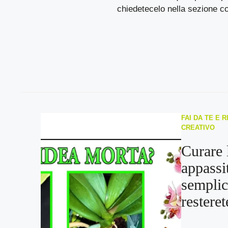
chiedetecelo nella sezione c
FAI DA TE E R
CREATIVO
Curare 
appassi
semplic
resteret