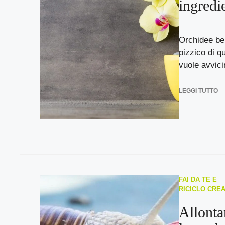
ingredi
Orchidee bel
pizzico di q
vuole avvicin
LEGGI TUTTO
FAI DA TE E
RICICLO CREA
Allonta