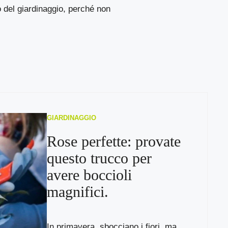
 del giardinaggio, perché non
GIARDINAGGIO
Rose perfette: provate
questo trucco per
avere boccioli
magnifici.
In primavera, sbocciano i fiori, ma