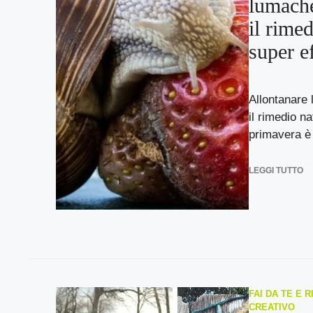
lumache
il rimed
super e
Allontanare 
il rimedio n
primavera è 
LEGGI TUTTO
FAI DA TE E R
CREATIVO