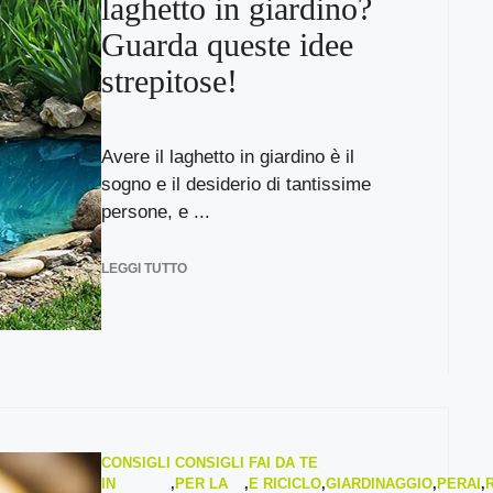
laghetto in giardino?
Guarda queste idee
strepitose!
Avere il laghetto in giardino è il
sogno e il desiderio di tantissime
persone, e ...
LEGGI TUTTO
CONSIGLI
CONSIGLI
FAI DA TE
IN
,
PER LA
,
E RICICLO
,
GIARDINAGGIO
,
PERAI
,