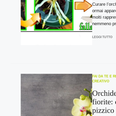
Curare l’orc
ormai appar
molti rappre
nemmeno pro
LEGGI TUTTO
FAI DA TE E R
CREATIVO
Orchide
fiorite:
pizzico