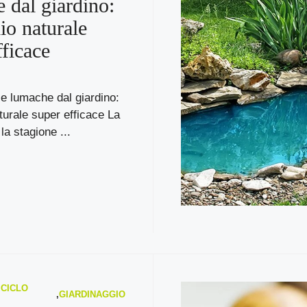
 dal giardino:
io naturale
fficace
le lumache dal giardino:
aturale super efficace La
la stagione ...
ICICLO
,
GIARDINAGGIO