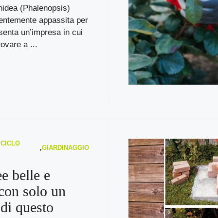
hidea (Phalenopsis)
entemente appassita per
senta un’impresa in cui
vare a ...
ICICLO
,
GIARDINAGGIO
e belle e
 con solo un
 di questo