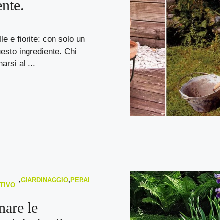
ente.
le e fiorite: con solo un
uesto ingrediente. Chi
arsi al ...
,
GIARDINAGGIO
,
PERAI
TIVO
nare le