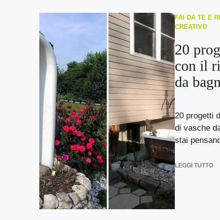
FAI DA TE E R
CREATIVO
20 prog
con il r
da bagn
20 progetti d
di vasche da
stai pensand
LEGGI TUTTO