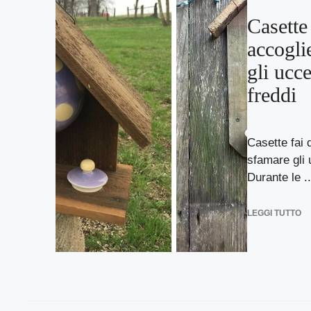
Casette 
accogli
gli ucce
freddi
Casette fai 
sfamare gli 
Durante le ..
LEGGI TUTTO