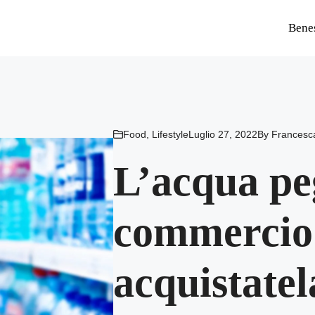
Bene
Food
,
Lifestyle
Luglio 27, 2022
By
Francesc
L’acqua pe
commercio
acquistatel