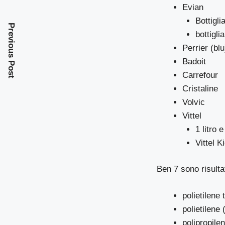
Evian
Bottigli
Previous Post
bottiglia
Perrier (blu
Badoit
Carrefour
Cristaline
Volvic
Vittel
1 litro e
Vittel K
Ben 7 sono risulta
polietilene 
polietilene
polipropile