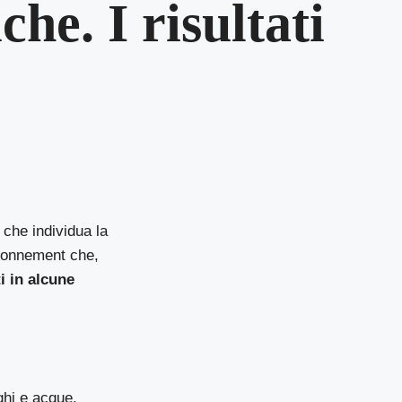
che. I risultati
 che individua la
ironnement
che,
i in alcune
ghi e acque.