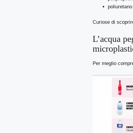
poliuretano
Curiose di scoprire
L’acqua peg
microplastic
Per meglio compren