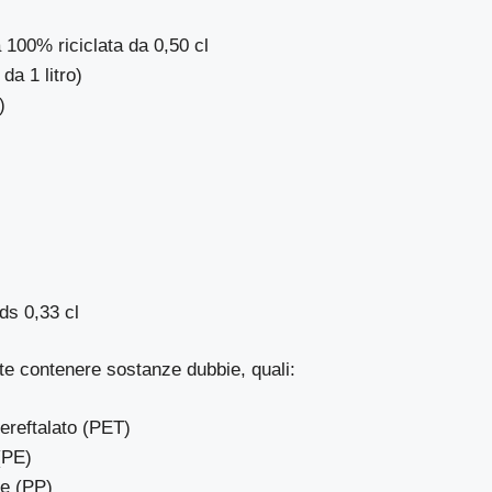
a 100% riciclata da 0,50 cl
 da 1 litro)
)
ids 0,33 cl
te contenere sostanze dubbie, quali:
tereftalato (PET)
 (PE)
ne (PP)