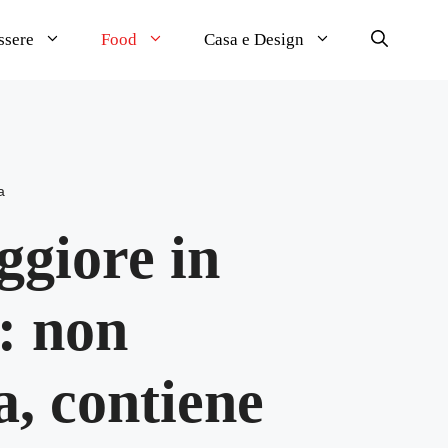
ssere
Food
Casa e Design
a
ggiore in
: non
a, contiene