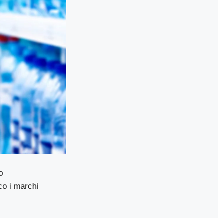
o
co i marchi