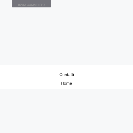
Contatti
Home
Lavora con Noi
Privacy Policy
Redazione
©2026 Donnaup.it