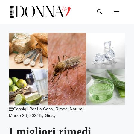
Vai
al
Menu
contenuto
Consigli Per La Casa
,
Rimedi Naturali
Marzo 28, 2024
By
Giusy
I migliori rimedi