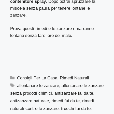
contenitore spray
. Dopo potrai spruzzare la
miscela senza paura per tenere lontane le
zanzare.
Prova questi rimedi e le zanzare rimarranno
lontane senza fare loro del male.
Categorie
Consigli Per La Casa
,
Rimedi Naturali
Tag
allontanare le zanzare
,
allontanare le zanzare
senza prodotti chimici
,
antizanzare fai da te
,
antizanzare naturale
,
rimedi fai da te
,
rimedi
naturali contro le zanzare
,
trucchi fai da te
,