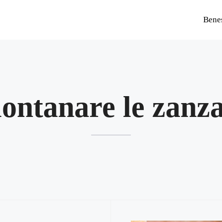
Bene
lontanare le zanz