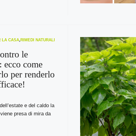
R LA CASA
,
RIMEDI NATURALI
ontro le
: ecco come
rlo per renderlo
fficace!
dell’estate e del caldo la
viene presa di mira da