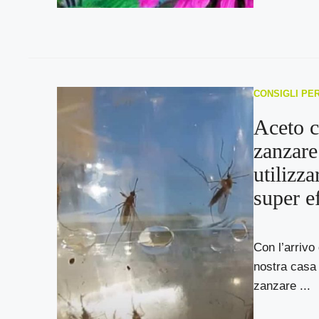
CONSIGLI PE
Aceto c
zanzare
utilizza
super e
Con l’arrivo 
nostra casa 
zanzare ...