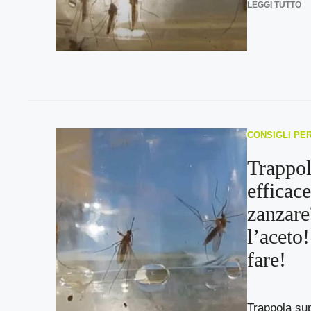
LEGGI TUTTO
CONSIGLI PE
Trappol
efficace
zanzare
l’aceto
fare!
Trappola sup