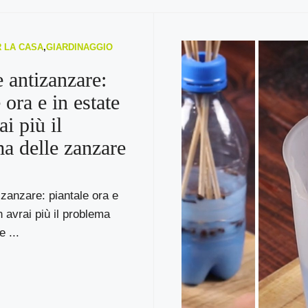
R LA CASA
,
GIARDINAGGIO
e antizanzare:
 ora e in estate
i più il
a delle zanzare
izanzare: piantale ora e
n avrai più il problema
 ...