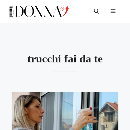
Vai
al
Menu
contenuto
trucchi fai da te