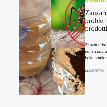
CONSIGLI PE
Zanzare:
problem
prodott
Zanzare: ho 
senza usare 
bella stagio
LEGGI TUTTO