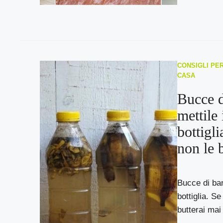
CONSIGLI PER
CASA
Bucce d
mettile
bottigli
non le 
Bucce di ban
bottiglia. Se
butterai mai 