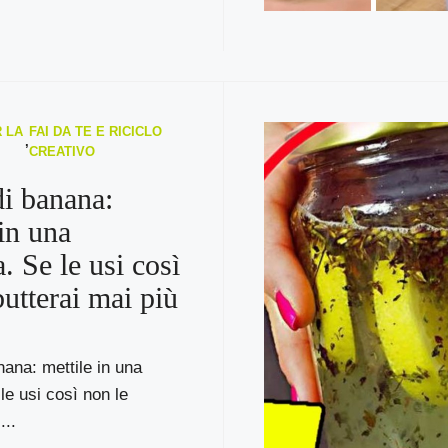
 LA
FAI DA TE E RICICLO
,
CREATIVO
i banana:
 in una
a. Se le usi così
butterai mai più
ana: mettile in una
 le usi così non le
...