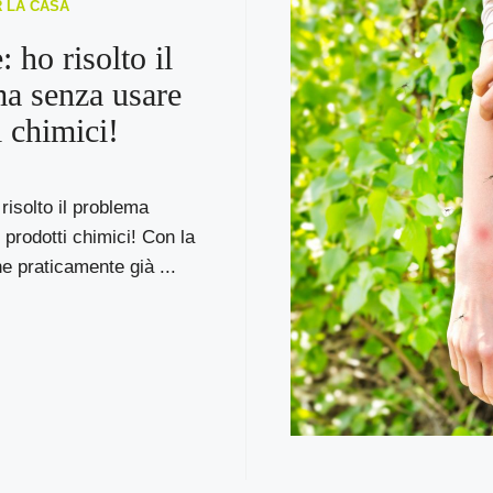
R LA CASA
 ho risolto il
a senza usare
i chimici!
risolto il problema
prodotti chimici! Con la
ne praticamente già ...