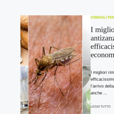
CONSIGLI PE
I migli
antizanz
efficac
econom
I migliori ri
efficacissi
l’arrivo dell
anche ...
LEGGI TUTTO