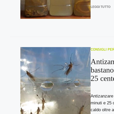
LEGGI TUTTO
CONSIGLI PE
Antizan
bastano
25 cent
Antizanzare 
minuti e 25 
caldo oltre a 