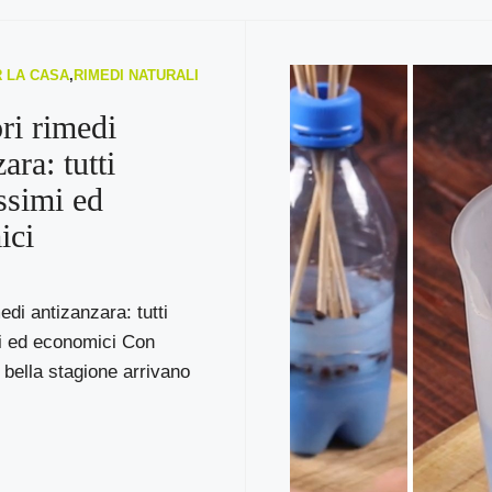
R LA CASA
,
RIMEDI NATURALI
ori rimedi
ara: tutti
issimi ed
ici
medi antizanzara: tutti
mi ed economici Con
a bella stagione arrivano