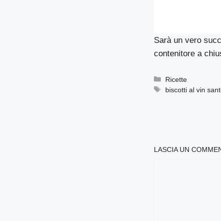
Sarà un vero succe
contenitore a chiu
Categorie
Ricette
Tag
biscotti al vin san
LASCIA UN COMME
COMMENTO