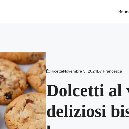
Bene
Ricette
Novembre 5, 2024
By
Francesca
Dolcetti al
deliziosi bi