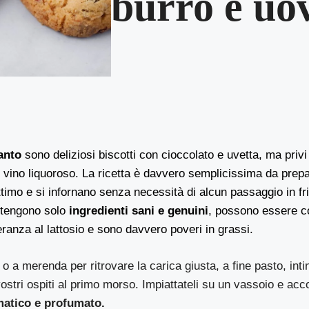
burro e uo
santo
sono deliziosi biscotti con cioccolato e uvetta, ma privi
 vino liquoroso. La ricetta è davvero semplicissima da prepa
ttimo e si infornano senza necessità di alcun passaggio in fr
ntengono solo
ingredienti sani e genuini
, possono essere 
leranza al lattosio e sono davvero poveri in grassi.
o a merenda per ritrovare la carica giusta, a fine pasto, intin
ostri ospiti al primo morso. Impiattateli su un vassoio e ac
matico e profumato.