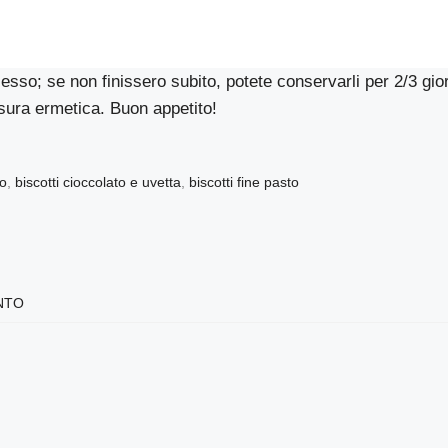
sso; se non finissero subito, potete conservarli per 2/3 gio
sura ermetica. Buon appetito!
to
,
biscotti cioccolato e uvetta
,
biscotti fine pasto
NTO