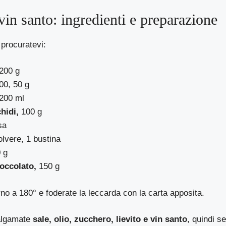
 vin santo: ingredienti e preparazione
 procuratevi:
200 g
00, 50 g
200 ml
hidi,
100 g
sa
olvere, 1 bustina
 g
ioccolato,
150 g
orno a 180° e foderate la leccarda con la carta apposita.
malgamate
sale, olio, zucchero, lievito e vin santo
, quindi s