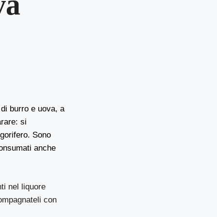
va
 di burro e uova, a
rare: si
igorifero. Sono
consumati anche
ti nel liquore
compagnateli con