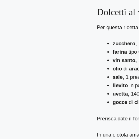
Dolcetti al
Per questa ricetta
zucchero,
farina
tipo 
vin santo,
olio
di
arac
sale,
1 pre
lievito
in p
uvetta,
140
gocce
di
c
Preriscaldate il f
In una ciotola a