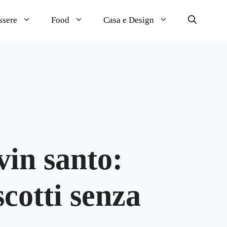
ssere
Food
Casa e Design
 vin santo:
scotti senza